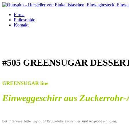
Firma
Philosophie
Kontakt
#505 GREENSUGAR DESSER
GREENSUGAR line
Einweggeschirr aus Zuckerrohr-
Bei
Interesse
bitte
Lay-out / Druckdetails zusenden und Angebot einholen.