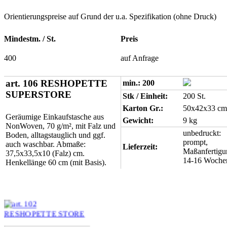
Orientierungspreise auf Grund der u.a. Spezifikation (ohne Druck)
Mindestm. / St.
Preis
400
auf Anfrage
art. 106 RESHOPETTE
min.: 200
SUPERSTORE
Stk / Einheit:
200 St.
Karton Gr.:
50x42x33 cm
Geräumige Einkaufstasche aus
Gewicht:
9 kg
NonWoven, 70 g/m², mit Falz und
unbedruckt:
Boden, alltagstauglich und ggf.
prompt,
auch waschbar. Abmaße:
Lieferzeit:
Maßanfertigu
37,5x33,5x10 (Falz) cm.
14-16 Woche
Henkellänge 60 cm (mit Basis).